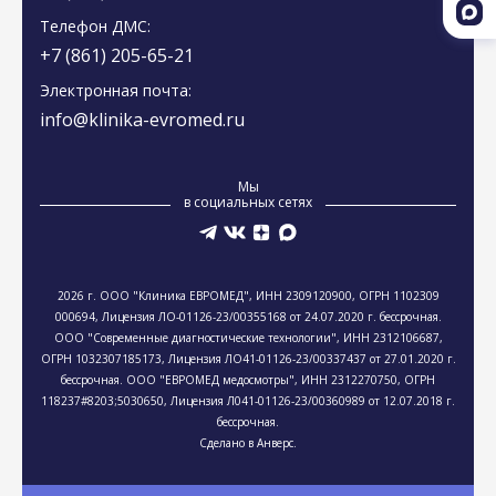
Телефон ДМС:
+7 (861) 205-65-21
Электронная почта:
info@klinika-evromed.ru
Мы
в социальных сетях
2026 г. ООО "Клиника ЕВРОМЕД", ИНН 23091​20900, ОГРН 1102309​
000694, Лицензия ЛО-01126-23/00355168 от 24.07.2020 г. бессрочная.
ООО "Современные диагностические технологии", ИНН 2312106​687,
ОГРН 103230​7185173, Лицензия ЛО41-01126-23/00337437 от 27.01.2020 г.
бессрочная. ООО "ЕВРОМЕД медосмотры", ИНН 23122​70750, ОГРН
118237#8203;5030​650, Лицензия Л041-01126-23/00360989 от 12.07.2018 г.
бессрочная.
Cделано в Анверс.